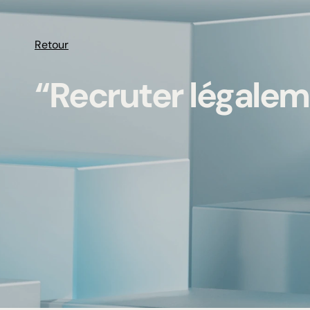
Retour
“Recruter légale