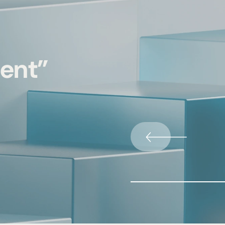
ment”