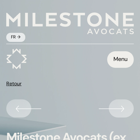
FR
Menu
Retour
Milestone Avocats (ex