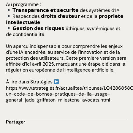
Au programme :
𝗧𝗿𝗮𝗻𝘀𝗽𝗮𝗿𝗲𝗻𝗰𝗲 𝗲𝘁 𝘀𝗲𝗰𝘂𝗿𝗶𝘁𝗲 des systèmes d’IA
Respect des 𝗱𝗿𝗼𝗶𝘁𝘀 𝗱’𝗮𝘂𝘁𝗲𝘂𝗿 et de la 𝗽𝗿𝗼𝗽𝗿𝗶𝗲𝘁𝗲
𝗶𝗻𝘁𝗲𝗹𝗹𝗲𝗰𝘁𝘂𝗲𝗹𝗹𝗲
𝗚𝗲𝘀𝘁𝗶𝗼𝗻 𝗱𝗲𝘀 𝗿𝗶𝘀𝗾𝘂𝗲𝘀 éthiques, systémiques et
de confidentialité
Un aperçu indispensable pour comprendre les enjeux
d’une IA encadrée, au service de l’innovation et de la
protection des utilisateurs. Cette première version sera
affinée d’ici avril 2025, marquant une étape clé dans la
régulation européenne de l’intelligence artificielle.
À lire dans
Stratégies
https://www.strategies.fr/actualites/tribunes/LQ4286858
un-code-de-bonnes-pratiques-de-lia-usage-
general-jade-griffaton-milestone-avocats.html
Partager