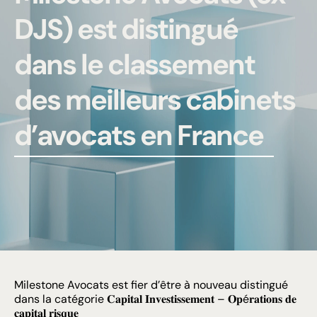
DJS) est distingué
dans le classement
des meilleurs cabinets
d’avocats en France
Milestone Avocats est fier d’être à nouveau distingué
dans la catégorie 𝐂𝐚𝐩𝐢𝐭𝐚𝐥 𝐈𝐧𝐯𝐞𝐬𝐭𝐢𝐬𝐬𝐞𝐦𝐞𝐧𝐭 – 𝐎𝐩é𝐫𝐚𝐭𝐢𝐨𝐧𝐬 𝐝𝐞
𝐜𝐚𝐩𝐢𝐭𝐚𝐥 𝐫𝐢𝐬𝐪𝐮𝐞