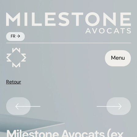
FR
Menu
Retour
Milestone Avocats (ex