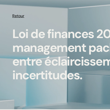
Retour
Loi de finances 2
management pack
entre éclaircisse
incertitudes.