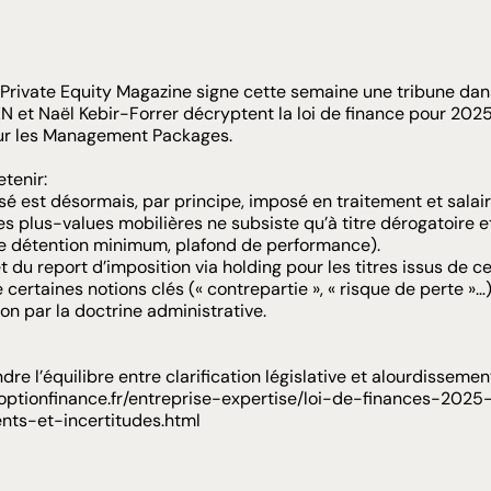
Private Equity Magazine
signe cette semaine une tribune da
EN
et
Naël Kebir-Forrer
décryptent la loi de finance pour 2025 
our les Management Packages.
etenir:
isé est désormais, par principe, imposé en traitement et salair
es plus-values mobilières ne subsiste qu’à titre dérogatoire e
de détention minimum, plafond de performance).
t du report d’imposition via holding pour les titres issus de ce
e certaines notions clés (« contrepartie », « risque de perte »
ion par la doctrine administrative.
e l’équilibre entre clarification législative et alourdissement f
optionfinance.fr/entreprise-expertise/loi-de-finances-2
nts-et-incertitudes.html