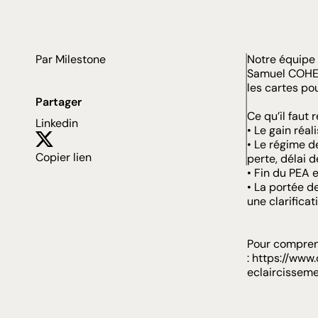
Par Milestone
Notre équipe
Samuel COH
les cartes p
Partager
Ce qu’il faut r
Linkedin
• Le gain réal
• Le régime d
Copier lien
perte, délai 
• Fin du PEA e
• La portée d
une clarificat
Pour comprendr
:
https://www.
eclaircisseme