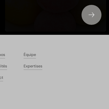
pos
Équipe
ités
Expertises
ct