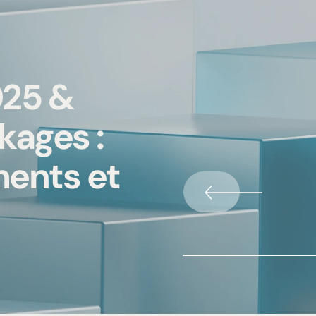
025 &
ages :
ments et