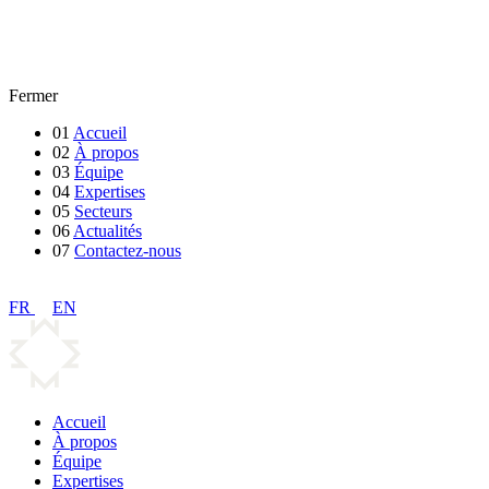
Fermer
01
Accueil
02
À propos
03
Équipe
04
Expertises
05
Secteurs
06
Actualités
07
Contactez-nous
FR
EN
Accueil
À propos
Équipe
Expertises