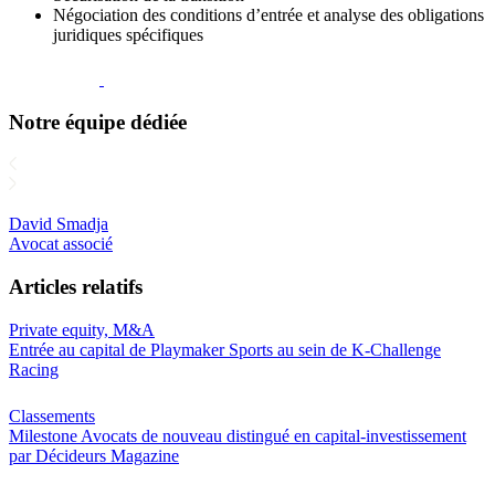
Négociation des conditions d’entrée et analyse des obligations
juridiques spécifiques
Notre équipe dédiée
l
David Smadja
i
Avocat associé
Articles relatifs
Private equity, M&A
Entrée au capital de Playmaker Sports au sein de K-Challenge
Racing
Classements
Milestone Avocats de nouveau distingué en capital-investissement
par Décideurs Magazine