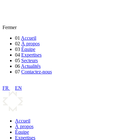
Fermer
01
Accueil
02
À propos
03
Équipe
04
Expertises
05
Secteurs
06
Actualités
07
Contactez-nous
FR
EN
Accueil
À propos
Équipe
Expertises