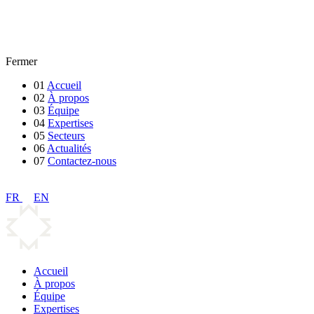
Fermer
01
Accueil
02
À propos
03
Équipe
04
Expertises
05
Secteurs
06
Actualités
07
Contactez-nous
FR
EN
Accueil
À propos
Équipe
Expertises