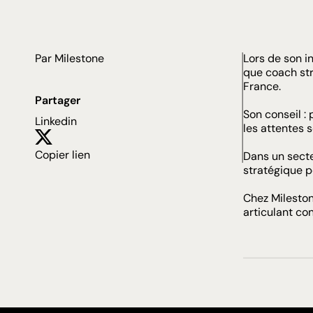
Par Milestone
Lors de son i
que coach st
France.
Partager
Son conseil :
Linkedin
les attentes 
Copier lien
Dans un secte
stratégique p
Chez
Milesto
articulant co