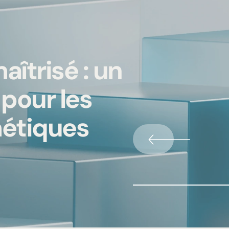
îtrisé : un
 pour les
étiques